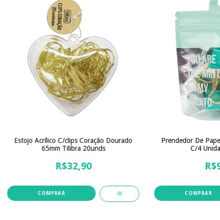
Estojo Acrílico C/clips Coração Dourado
Prendedor De Pape
65mm Tilibra 20unds
C/4 Unida
R$32,90
R$9
COMPRAR