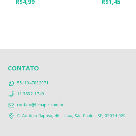
R$4,99
R$1,45
CONTATO
5511947832971
11 3832-1749
contato@femapel.com.br
R. Antônio Raposo, 46 - Lapa, São Paulo - SP, 05074-020