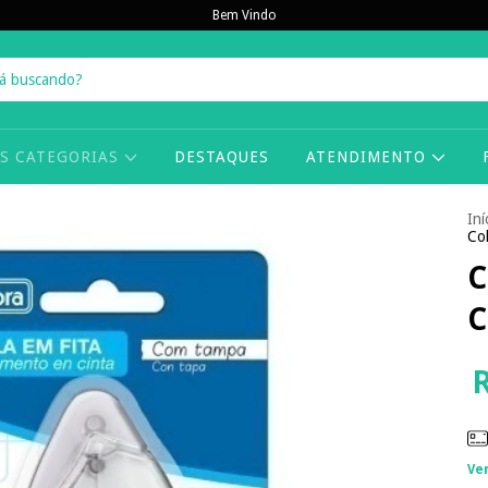
Bem Vindo
AS CATEGORIAS
DESTAQUES
ATENDIMENTO
Iní
Co
C
C
Ve