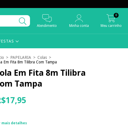
0
Atendimento
Minha conta
Meu carrinho
FESTAS
cio
>
PAPELARIA
>
Colas
>
la Em Fita 8m Tilibra Com Tampa
ola Em Fita 8m Tilibra
om Tampa
R$17,95
r mais detalhes