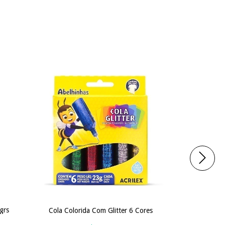
grs
Cola Gel Fra
Cola Colorida Com Glitter 6 Cores