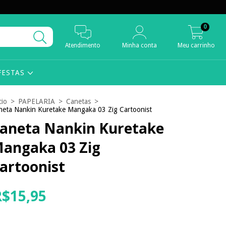
0
Atendimento
Minha conta
Meu carrinho
FESTAS
cio
>
PAPELARIA
>
Canetas
>
neta Nankin Kuretake Mangaka 03 Zig Cartoonist
aneta Nankin Kuretake
angaka 03 Zig
artoonist
R$15,95