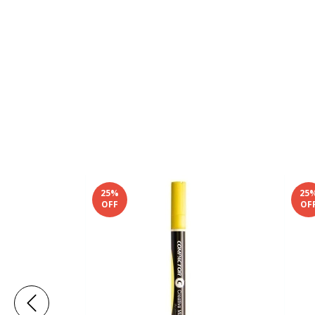
25
%
25
OFF
OF