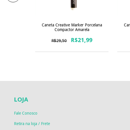
Caneta Creative Marker Porcelana
Can
s 0.7 Kit C/3
Compactor Amarela
R$21,99
0
R$29,50
LOJA
Fale Conosco
Retira na loja / Frete