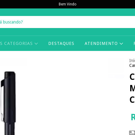
Bem Vindo
AS CATEGORIAS
DESTAQUES
ATENDIMENTO
Iní
Ca
C
M
C