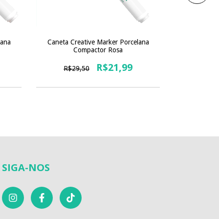
lana
Caneta Creative Marker Porcelana
Caneta Cre
Compactor Rosa
Co
R$21,99
R$29,50
R$29
SIGA-NOS